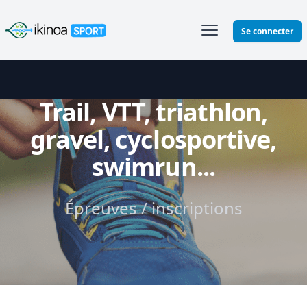
Ikinoa Sport
Se connecter
Trail, VTT, triathlon,
gravel, cyclosportive,
swimrun...
Épreuves / inscriptions