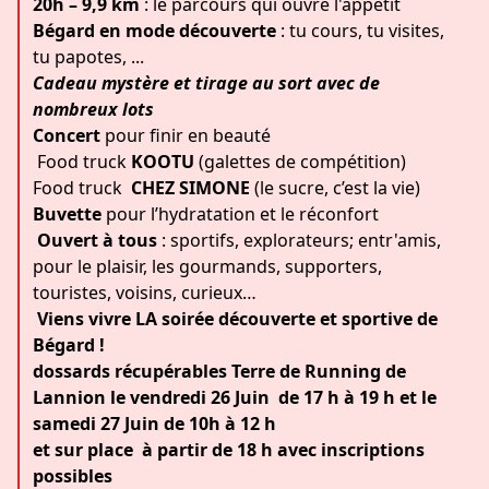
20h – 9,9 km
: le parcours qui ouvre l'appétit
Bégard en mode découverte
: tu cours, tu visites,
tu papotes, ...
Cadeau mystère et tirage au sort avec de
nombreux lots
Concert
pour finir en beauté
️ Food truck
KOOTU
(galettes de compétition)
Food truck
CHEZ SIMONE
(le sucre, c’est la vie)
Buvette
pour l’hydratation et le réconfort
‍‍‍
Ouvert à tous
: sportifs, explorateurs; entr'amis,
pour le plaisir, les gourmands, supporters,
touristes, voisins, curieux…
️
Viens vivre LA soirée découverte et sportive de
Bégard !
dossards récupérables Terre de Running de
Lannion le vendredi 26 Juin de 17 h à 19 h et le
samedi 27 Juin de 10h à 12 h
et sur place à partir de 18 h avec inscriptions
possibles