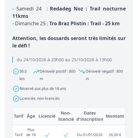
- Samedi 24 :
Redadeg Noz : Trail nocturne
11kms
- Dimanche 25 :
Tro Braz Plistin : Trail - 25 km
Attention, les dossards seront très limités sur
le défi !
du 24/10/2026 à 20h00 au 25/10/2026 à 13h00
36.0
Dénivelé positif : 800
Dénivelé négatif : 800
km
m
m
Réservé aux plus de 18 ans
Licenciés, non-licenciés
Non-
Dates
Tarif
Âge
Licencié
Montant
licencié
d'inscription
Plus
Tarif
de 18
Du 01/01/2026
26,00 €