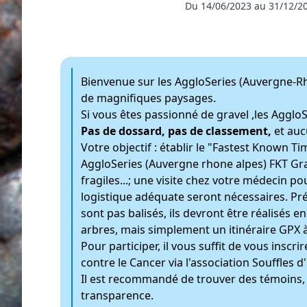
Du 14/06/2023 au 31/12/2
Bienvenue sur les AggloSeries (Auvergne-Rh
de magnifiques paysages.
Si vous êtes passionné de gravel ,les AggloSe
Pas de dossard, pas de classement,
et aucu
Votre objectif : établir le "Fastest Known Ti
AggloSeries (Auvergne rhone alpes) FKT G
fragiles...; une visite chez votre médecin
logistique adéquate seront nécessaires. Prév
sont pas balisés, ils devront être réalisés
arbres, mais simplement un itinéraire GPX à
Pour participer, il vous suffit de vous ins
contre le Cancer via l'association Souffles d'
Il est recommandé de trouver des témoins,
transparence.