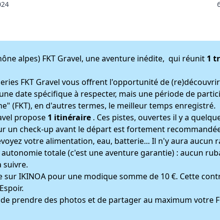
024
ône alpes) FKT Gravel, une aventure inédite, qui réunit
1 t
ries FKT Gravel vous offrent l'opportunité de (re)découvrir l
ne date spécifique à respecter, mais une période de particip
me" (FKT), en d'autres termes, le meilleur temps enregistré.
ravel propose
1 itinéraire
. Ces pistes, ouvertes il y a quelq
 pour un check-up avant le départ est fortement recommand
oyez votre alimentation, eau, batterie... Il n'y aura aucun 
 en autonomie totale (c'est une aventure garantie) : aucun r
 suivre.
crire sur IKINOA pour une modique somme de 10 €. Cette contr
Espoir.
 de prendre des photos et de partager au maximum votre FK