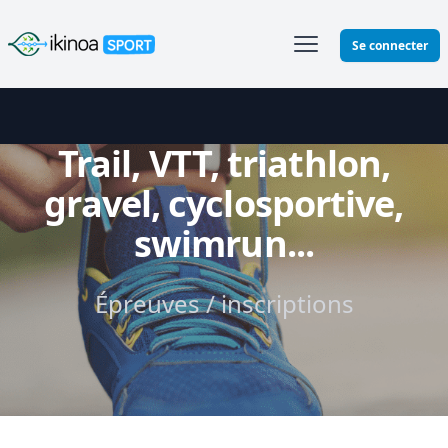
Ikinoa Sport
Se connecter
Trail, VTT, triathlon,
gravel, cyclosportive,
swimrun...
Épreuves / inscriptions