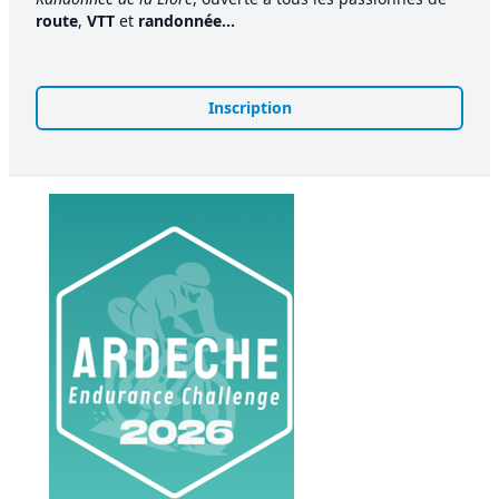
route
,
VTT
et
randonnée...
Inscription