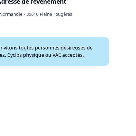
Adresse de l'évènement
Normandie - 35610 Pleine Fougères
s invitons toutes personnes désireuses de
tez. Cyclos physique ou VAE acceptés.