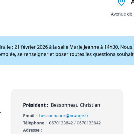
Avenue de 
a le : 21 février 2026 à la salle Marie Jeanne à 14h30. Nou
ssemblée, se renseigner et poser toutes les questions souhai
Président :
Bessonneau Christian
s
Email :
bessonneauc@orange.fr
Téléphone :
0670133842 / 0670133842
Adresse :