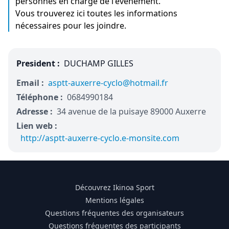
personnes en charge de l'évènement.
Vous trouverez ici toutes les informations
nécessaires pour les joindre.
President :
DUCHAMP GILLES
Email :
asptt-auxerre-cyclo@hotmail.fr
Téléphone :
0684990184
Adresse :
34 avenue de la puisaye 89000 Auxerre
Lien web :
http://asptt-auxerre-cyclo.e-monsite.com
Découvrez Ikinoa Sport
Mentions légales
Questions fréquentes des organisateurs
Questions fréquentes des participants