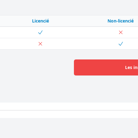
Licencié
Non-licencié
Les in