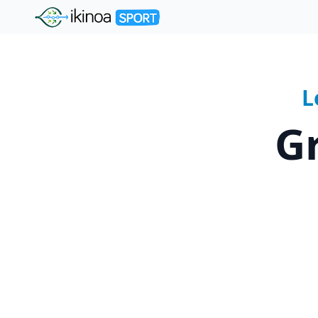
"Ikinoa Sport"
L
G