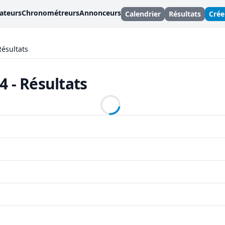
ateurs
Chronométreurs
Annonceurs
Calendrier
Résultats
Cré
Résultats
 - Résultats