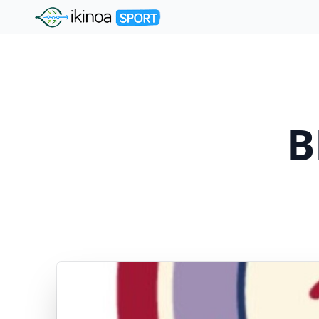
"Ikinoa Sport"
B