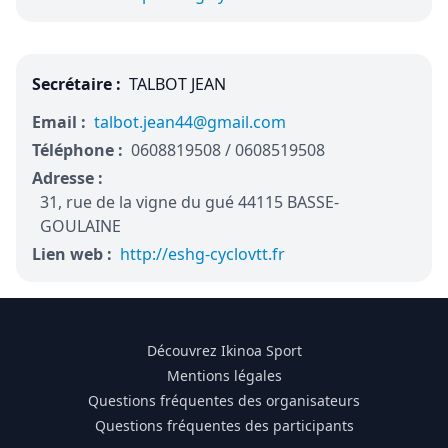
Secrétaire :
TALBOT JEAN
Email :
talbot.jean44@gmail.com
Téléphone :
0608819508 / 0608519508
Adresse :
31, rue de la vigne du gué 44115 BASSE-
GOULAINE
Lien web :
http://eshg-cyclovtt.fr
Découvrez Ikinoa Sport
Mentions légales
Questions fréquentes des organisateurs
Questions fréquentes des participants