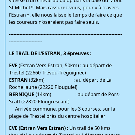
vitesse d’un cheval au galop dans la baie du Mont
St Michel !!! Mais rassurez-vous, pour « à travers
l’Estran », elle nous laisse le temps de faire ce que
les coureurs n’oseraient pas faire seuls.
---------------------------------------------------------------------------
----------------------
LE TRAIL DE L'ESTRAN, 3 épreuves
:
EVE
(Estran Vers Estran, 50km) : au départ de
Trestel (22660 Trévou-Tréguignec)
ESTRAN
(32km) : au départ de La
Roche jaune (22220 Plouguiel)
BERNIQUE
(14km) : au départ de Pors-
Scaff (22820 Plougrescant)
Arrivée commune, pour les 3 courses, sur la
plage de Trestel près du centre hospitalier
EVE (Estran Vers Estran)
: Un trail de 50 kms