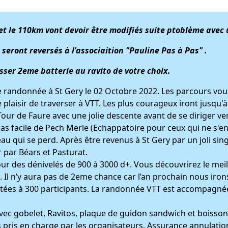
 le 110km vont devoir être modifiés suite ptoblème avec u
s
seront reversés à l'associaition "Pauline Pas à Pas" .
isser 2eme batterie au ravito de votre choix.
 randonnée à St Gery le 02 Octobre 2022. Les parcours vo
 plaisir de traverser à VTT. Les plus courageux iront jusqu'à
Tour de Faure avec une jolie descente avant de se diriger ve
as facile de Pech Merle (Echappatoire pour ceux qui ne s'en 
au qui se perd. Après être revenus à St Gery par un joli sing
r par Béars et Pasturat.
 des dénivelés de 900 à 3000 d+. Vous découvrirez le meill
 Il n’y aura pas de 2eme chance car l’an prochain nous irons 
imitées à 300 participants. La randonnée VTT est accompagnée
 avec gobelet, Ravitos, plaque de guidon sandwich et boisson
s pris en charge par les organisateurs. Assurance annulatio