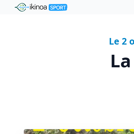
"Ikinoa Sport"
Le 2 
La