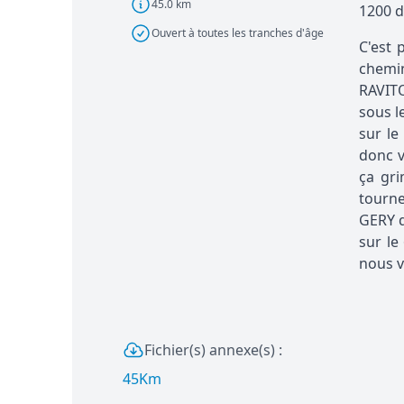
45.0 km
1200 d
Ouvert à toutes les tranches d'âge
C'est 
chemin
RAVITO
sous l
sur le
donc v
ça gr
tourne
GERY q
sur le
nous v
Fichier(s) annexe(s) :
45Km