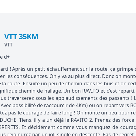
VTT 35KM
VTT
e d+
parti ! Après un petit échauffement sur la route, ça grimpe se
er les conséquences. On y va au plus direct. Donc on monte
 la route. Ensuite un peu de chemin dans les buis et on re
nifique chemin de hallage. Un bon RAVITO et c'est reparti. 
us traverserez sous les applaudissements des passants ! Là,
Avec possibilité de raccourcir de 4Km) ou on repart vers
tez pas le courage de faire long ! On monte un peu pour rev
UCHE. Tiens, il y a un déjà le RAVITO 2. Prenez des forc
BRERETS. Et décidément comme vous manquez de courage,
us rejoindrez par un joli single en descente. Pas de regret 