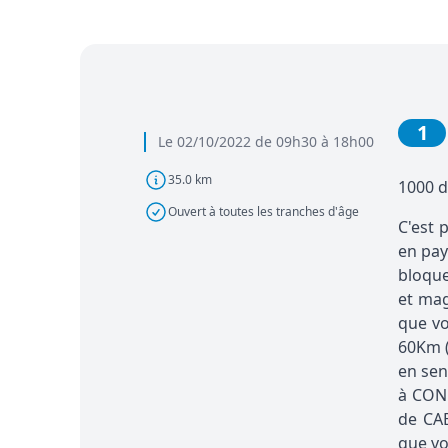
1
Le 02/10/2022 de 09h30 à 18h00
35.0 km
1000 d
Ouvert à toutes les tranches d'âge
C'est 
en pay
bloque
et mag
que vo
60Km (
en sen
à COND
de CA
que vo