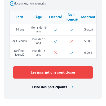
Licenciés, non-licenciés
Non-
Tarif
Âge
Licencié
Montant
licencié
Moins de 16
-14 ans
Gratuit
ans
Plus de 16
Tarif licencié
5,00 €
ans
Tarif non
Plus de 16
6,00 €
licencié
ans
Les inscriptions sont closes
Liste des participants