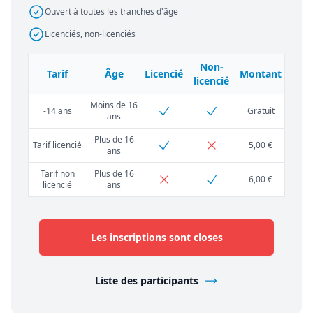
Ouvert à toutes les tranches d'âge
Licenciés, non-licenciés
Non-
Tarif
Âge
Licencié
Montant
licencié
Moins de 16
-14 ans
Gratuit
ans
Plus de 16
Tarif licencié
5,00 €
ans
Tarif non
Plus de 16
6,00 €
licencié
ans
Les inscriptions sont closes
Liste des participants