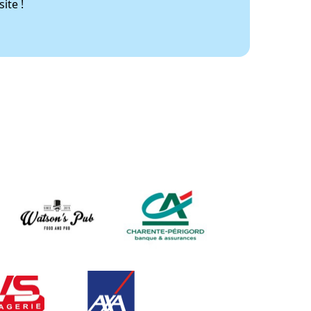
ite !