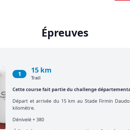
Épreuves
15 km
1
Trail
Cette course fait partie du challenge départementa
Départ et arrivée du 15 km au Stade Firmin Daudou
kilomètre.
Dénivelé + 380