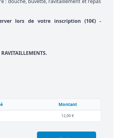
re : douche, buvette, ravitaillement et repas
ver lors de votre inscription (10€)
-
S RAVITAILLEMENTS.
ié
Montant
12,00 €