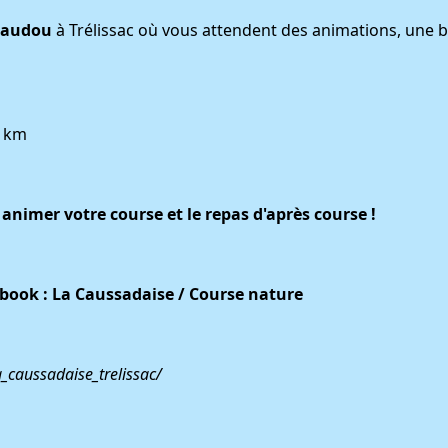
Daudou
à Trélissac où vous attendent des animations, une bu
9 km
nimer votre course et le repas d'après course !
book : La Caussadaise / Course nature
_caussadaise_trelissac/