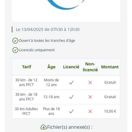
Le 13/04/2025 de 07h30 à 12h30
Ouvert à toutes les tranches d'âge
Licenciés uniquement
Non-
Tarif
Âge
Licencié
Montant
licencié
30 km - de 12
Moins de
Gratuit
ans FFCT
12 ans
30 km - de 18
12-18 ans
Gratuit
ans FFCT
30 km Adultes
Plus de 18
10,00 €
FFCT
ans
Fichier(s) annexe(s) :