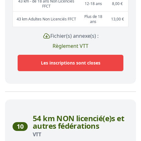
43 km - de 18 ans Non Licenciés
12-18 ans
8,00 €
FFCT
Plus de 18
43 km Adultes Non Licenciés FFCT
13,00 €
ans
Fichier(s) annexe(s) :
Règlement VTT
Les inscriptions sont closes
54 km NON licencié(e)s et
autres fédérations
10
VTT