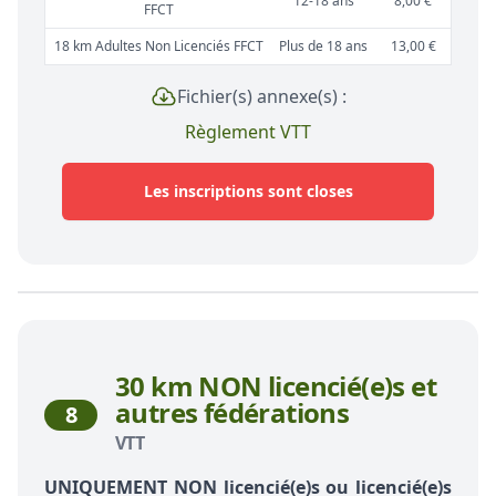
12-18 ans
8,00 €
FFCT
18 km Adultes Non Licenciés FFCT
Plus de 18 ans
13,00 €
Fichier(s) annexe(s) :
Règlement VTT
Les inscriptions sont closes
30 km NON licencié(e)s et
autres fédérations
8
VTT
UNIQUEMENT NON licencié(e)s ou licencié(e)s