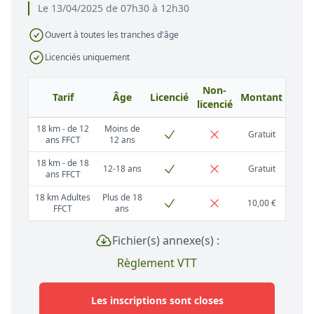
Le 13/04/2025 de 07h30 à 12h30
Ouvert à toutes les tranches d'âge
Licenciés uniquement
Non-
Tarif
Âge
Licencié
Montant
licencié
18 km - de 12
Moins de
Gratuit
ans FFCT
12 ans
18 km - de 18
12-18 ans
Gratuit
ans FFCT
18 km Adultes
Plus de 18
10,00 €
FFCT
ans
Fichier(s) annexe(s) :
Règlement VTT
Les inscriptions sont closes