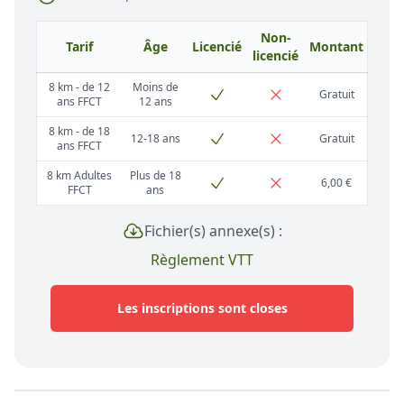
Non-
Tarif
Âge
Licencié
Montant
licencié
8 km - de 12
Moins de
Gratuit
ans FFCT
12 ans
8 km - de 18
12-18 ans
Gratuit
ans FFCT
8 km Adultes
Plus de 18
6,00 €
FFCT
ans
Fichier(s) annexe(s) :
Règlement VTT
Les inscriptions sont closes