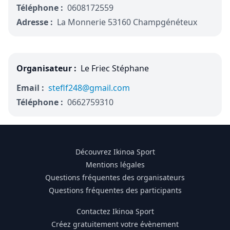
Téléphone :
0608172559
Adresse :
La Monnerie 53160 Champgénéteux
Organisateur :
Le Friec Stéphane
Email :
steflf248@gmail.com
Téléphone :
0662759310
Découvrez Ikinoa Sport
Mentions légales
Questions fréquentes des organisateurs
Questions fréquentes des participants
Contactez Ikinoa Sport
Créez gratuitement votre évènement