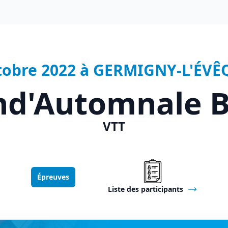
ctobre 2022 à GERMIGNY-L'ÉVÊQ
nd'Automnale B
VTT
Épreuves
Liste des participants