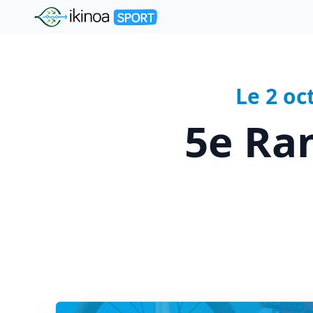
"Ikinoa Sport"
Le 2 o
5e Ra