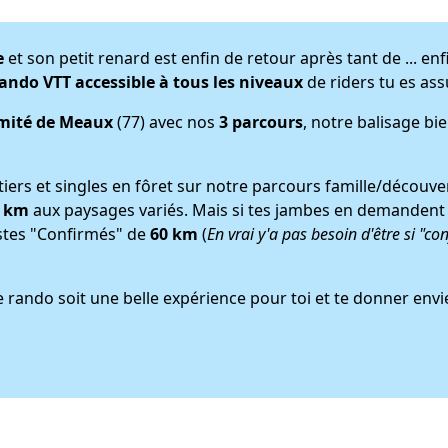
e
et son petit renard est enfin de retour après tant de ... en
ando VTT accessible à tous les niveaux
de riders tu es as
imité de Meaux
(77) avec nos
3 parcours
, notre balisage bi
iers et singles en fôret sur notre parcours famille/découver
3 km
aux paysages variés. Mais si tes jambes en demandent 
istes "Confirmés" de
60 km
(
En vrai y'a pas besoin d'être si "co
rando soit une belle expérience pour toi et te donner envi