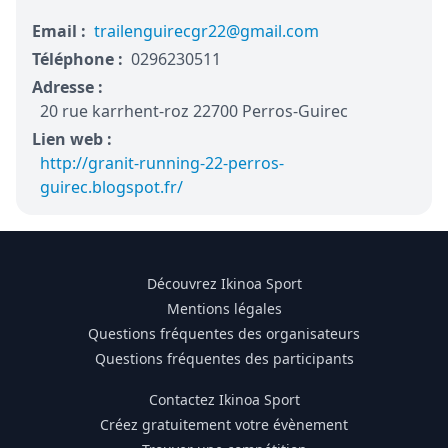
Email :
trailenguirecgr22@gmail.com
Téléphone :
0296230511
Adresse :
20 rue karrhent-roz 22700 Perros-Guirec
Lien web :
http://granit-running-22-perros-
guirec.blogspot.fr/
Découvrez Ikinoa Sport
Mentions légales
Questions fréquentes des organisateurs
Questions fréquentes des participants
Contactez Ikinoa Sport
Créez gratuitement votre évènement