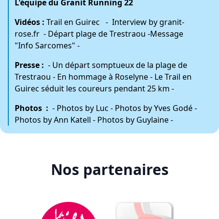
L'équipe du Granit Running 22
Vidéos :
Trail en Guirec
-
Interview by granit-
rose.fr
-
Départ plage de Trestraou
-
Message
"Info Sarcomes"
-
Presse :
-
Un départ somptueux de la plage de
Trestraou
-
En hommage à Roselyne
-
Le Trail en
Guirec séduit les coureurs pendant 25 km
-
Photos :
-
Photos by Luc
-
Photos by Yves Godé
-
Photos by Ann Katell
-
Photos by Guylaine
-
Nos partenaires