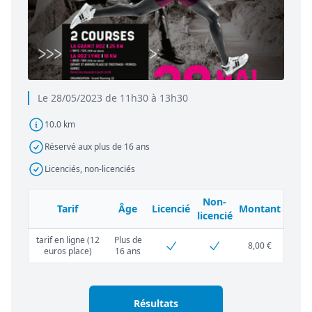
Le 28/05/2023 de 11h30 à 13h30
10.0 km
Réservé aux plus de 16 ans
Licenciés, non-licenciés
Non-
Tarif
Âge
Licencié
Montant
licencié
tarif en ligne (12
Plus de
8,00 €
euros place)
16 ans
Résultats