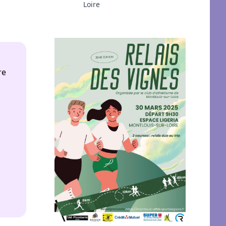
Loire
re