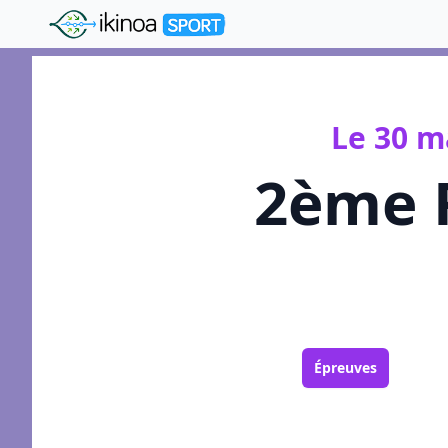
"Ikinoa Sport"
Le 30 m
2ème R
Épreuves