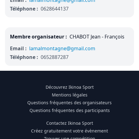
Email :
lamalmontagne@gmail.com
Téléphone :
0628644137
Membre organisateur :
CHABOT Jean - François
Email :
lamalmontagne@gmail.com
Téléphone :
0652887287
Découvrez Ikinoa Sport
Mentions légales
Questions fréquentes des organisateurs
Questions fréquentes des participants
Contactez Ikinoa Sport
Créez gratuitement votre évènement
Trouver une compétition