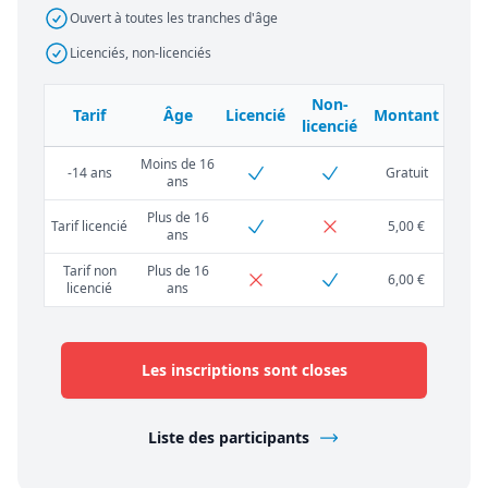
Ouvert à toutes les tranches d'âge
Licenciés, non-licenciés
Non-
Tarif
Âge
Licencié
Montant
licencié
Moins de 16
-14 ans
Gratuit
ans
Plus de 16
Tarif licencié
5,00 €
ans
Tarif non
Plus de 16
6,00 €
licencié
ans
Les inscriptions sont closes
Liste des participants