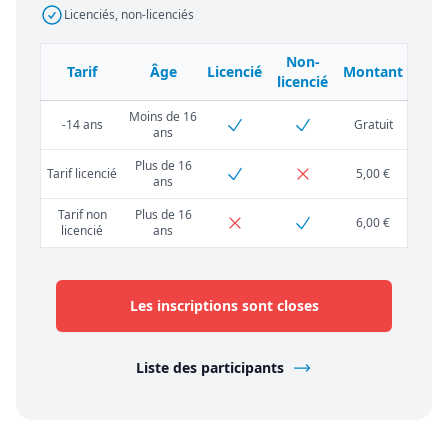
Licenciés, non-licenciés
Non-
Tarif
Âge
Licencié
Montant
licencié
Moins de 16
-14 ans
Gratuit
ans
Plus de 16
Tarif licencié
5,00 €
ans
Tarif non
Plus de 16
6,00 €
licencié
ans
Les inscriptions sont closes
Liste des participants