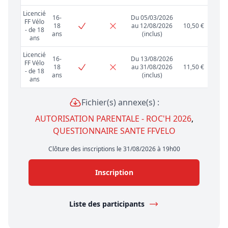
Licencié
16-
Du 05/03/2026
FF Vélo
18
au 12/08/2026
10,50 €
- de 18
ans
(inclus)
ans
Licencié
16-
Du 13/08/2026
FF Vélo
18
au 31/08/2026
11,50 €
- de 18
ans
(inclus)
ans
Fichier(s) annexe(s) :
AUTORISATION PARENTALE - ROC'H 2026
,
QUESTIONNAIRE SANTE FFVELO
Clôture des inscriptions le 31/08/2026 à 19h00
Inscription
Liste des participants