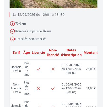
Le 12/09/2026 de 12h01 à 18h30
70.0 km
Réservé aux plus de 16 ans
Licenciés, non-licenciés
Non-
Dates
Tarif
Âge
Licencié
Montant
licencié
d'inscription
Plus
Du 05/03/2026
Licencié
de
au 12/08/2026
25,00 €
FF Vélo
16
(inclus)
ans
Plus
Non-
Du 05/03/2026
de
licencié
au 12/08/2026
31,00 €
16
FF Vélo
(inclus)
ans
Plus
Du 13/08/2026
Licencié
de