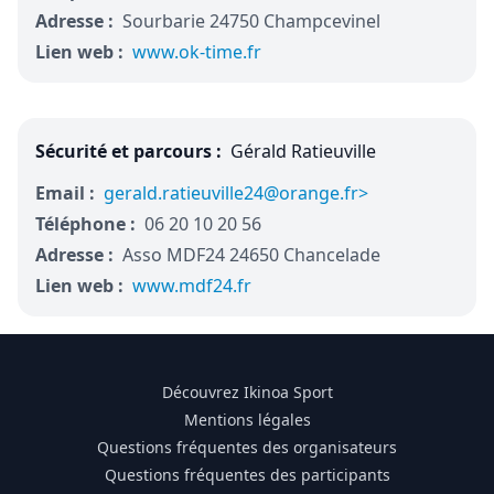
Adresse :
Sourbarie 24750 Champcevinel
Lien web :
www.ok-time.fr
Sécurité et parcours :
Gérald Ratieuville
Email :
gerald.ratieuville24@orange.fr>
Téléphone :
06 20 10 20 56
Adresse :
Asso MDF24 24650 Chancelade
Lien web :
www.mdf24.fr
Découvrez Ikinoa Sport
Mentions légales
Questions fréquentes des organisateurs
Questions fréquentes des participants