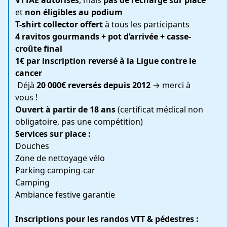
VTTAE autorisés
, mais
pas de recharge sur place
et
non éligibles au podium
T-shirt collector offert
à tous les participants
4 ravitos gourmands + pot d’arrivée + casse-
croûte final
1€ par inscription reversé à la Ligue contre le
cancer
️ Déjà
20 000€ reversés depuis 2012
→ merci à
vous !
Ouvert à partir de 18 ans
(certificat médical non
obligatoire, pas une compétition)
Services sur place :
Douches
Zone de nettoyage vélo
Parking camping-car
Camping
Ambiance festive garantie
Inscriptions pour les randos VTT & pédestres :