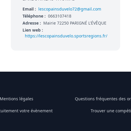
Email :
lescopainsduvelo72@gmail.com
Téléphone :
0663107418
Adresse :
Mairie 72250 PARIGNÉ L'ÉVÊQUE
Lien web :
https://lescopainsduvelo.sportsregions.fr/
Mentions légales
Questions fréquentes des o
tuitement votre évènement
Trouver une compéti