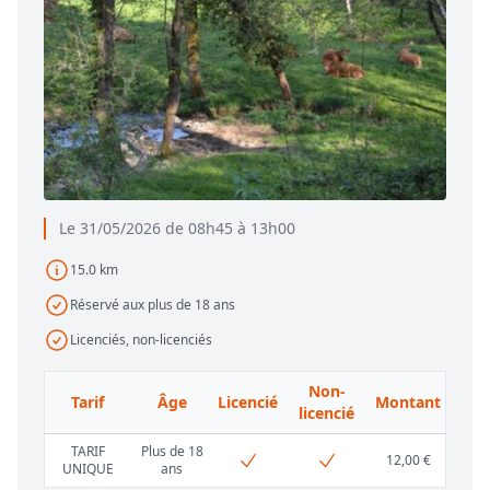
Le 31/05/2026 de 08h45 à 13h00
15.0 km
Réservé aux plus de 18 ans
Licenciés, non-licenciés
Non-
Tarif
Âge
Licencié
Montant
licencié
TARIF
Plus de 18
12,00 €
UNIQUE
ans