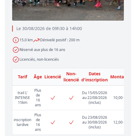
Le 30/08/2026 de 09h30 à 14h00
15.0 km
Dénivelé positif : 200 m
Réservé aux plus de 16 ans
Licenciés, non-licenciés
Non-
Dates
Tarif
Âge
Licencié
Montant
licencié
d'inscription
Plus
trail L'
Du 15/05/2026
de
INTENSE
au 22/08/2026
10,00 €
16
15km
(inclus)
ans
Plus
Du 23/08/2026
inscription
de
au 30/08/2026
12,00 €
tardive
16
(inclus)
ans