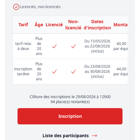
Licenciés, non-licenciés
Non-
Dates
Tarif
Âge
Licencié
Montant
licencié
d'inscription
Plus
Du 15/05/2026
tarif relai
de
40,00 €
au 22/08/2026
à deux
20
par équipe
(inclus)
ans
Plus
Du 23/08/2026
inscription
de
44,00 €
au 30/08/2026
tardive
20
par équipe
(inclus)
ans
Clôture des inscriptions le 29/08/2026 à 12h00
94 place(s) restante(s)
Inscription
Liste des participants