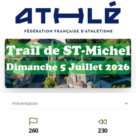
260
230