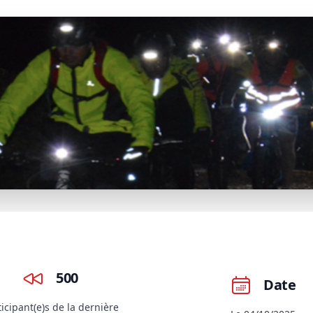
500
Date
ticipant(e)s de la dernière