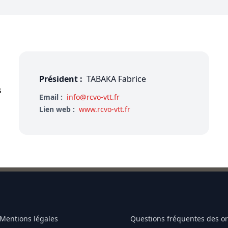
Président :
TABAKA Fabrice
s
Email :
info@rcvo-vtt.fr
Lien web :
www.rcvo-vtt.fr
Mentions légales
Questions fréquentes des o