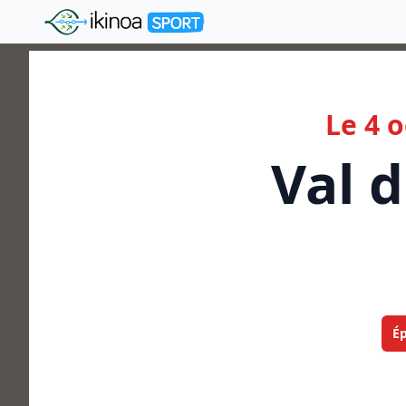
"Ikinoa Sport"
Le 4 
Val 
É