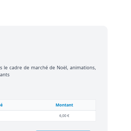
ns le cadre de marché de Noël, animations,
fants
ié
Montant
6,00 €