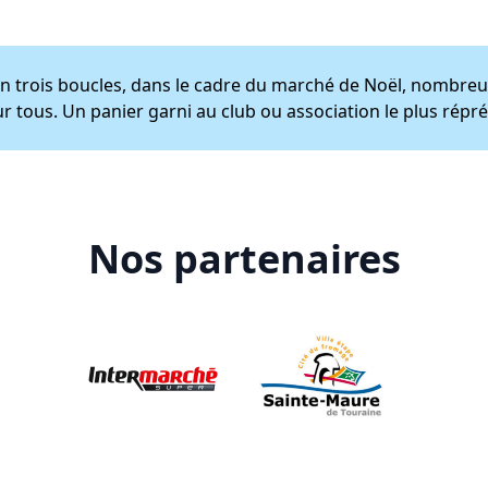
en trois boucles, dans le cadre du marché de Noël, nombreu
 tous. Un panier garni au club ou association le plus répr
Nos partenaires