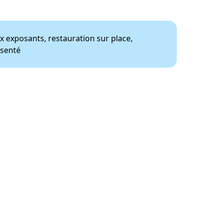
x exposants, restauration sur place,
ésenté