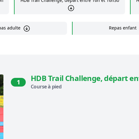
6h
HDB Trail Challenge, départ entre 16h et 16h30
H
pas adulte
Repas enfant
HDB Trail Challenge, départ en
1
Course à pied