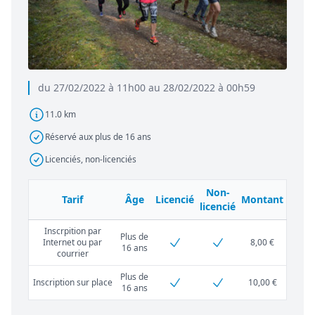
du 27/02/2022 à 11h00 au 28/02/2022 à 00h59
11.0 km
Réservé aux plus de 16 ans
Licenciés, non-licenciés
Non-
Tarif
Âge
Licencié
Montant
licencié
Inscrpition par
Plus de
Internet ou par
8,00 €
16 ans
courrier
Plus de
Inscription sur place
10,00 €
16 ans