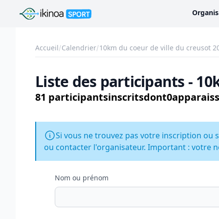
Ikinoa Sport
Organis
Accueil
Calendrier
10km du coeur de ville du creusot 2
Liste des participants - 1
81 participants
inscrits
dont
0
apparaiss
Si vous ne trouvez pas votre inscription ou s
ou contacter l'organisateur. Important : votre n
Nom ou prénom