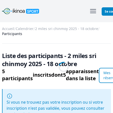
Ikinoa Sport
Se co
Accueil
Calendrier
2 miles sri chinmoy 2025 - 18 octobre
Participants
Liste des participants - 2 miles sri
chinmoy 2025 - 18 octobre
5
apparaissent
Mes
inscrits
dont
5
participants
dans la liste
réser
Si vous ne trouvez pas votre inscription ou si votre
inscription n'est pas validée, vous pouvez consulter