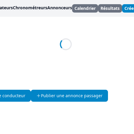
ateurs
Chronométreurs
Annonceurs
Calendrier
Résultats
Cré
e conducteur
Publier une annonce passager