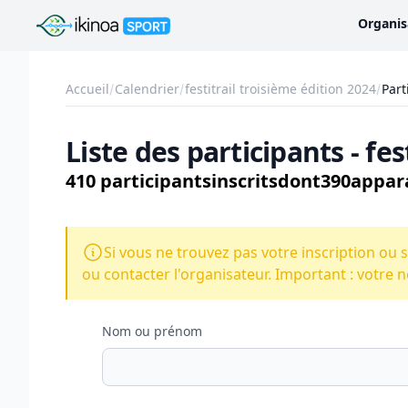
Ikinoa Sport
Organis
Accueil
Calendrier
festitrail troisième édition 2024
Part
Liste des participants - fes
410 participants
inscrits
dont
390
appara
Si vous ne trouvez pas votre inscription ou s
ou contacter l'organisateur. Important : votre n
Nom ou prénom