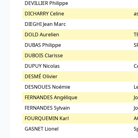
DEVILLIER Philippe
DICHARRY Celine
a
DIEGHI Jean Marc
DOLD Aurelien
T
DUBAS Philippe
S
DUBOIS Clarisse
DUPUY Nicolas
C
DESMÉ Olivier
DESNOUES Noémie
L
FERNANDES Angélique
J
FERNANDES Sylvain
J
FOURQUEMIN Karl
A
GASNET Lionel
S