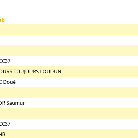
ub
CC37
OURS TOUJOURS LOUDUN
C Doué
DR Saumur
CC37
NB