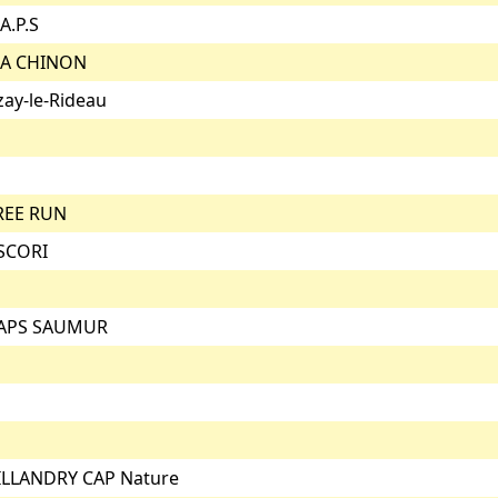
A.P.S
.A CHINON
zay-le-Rideau
REE RUN
SCORI
APS SAUMUR
ILLANDRY CAP Nature