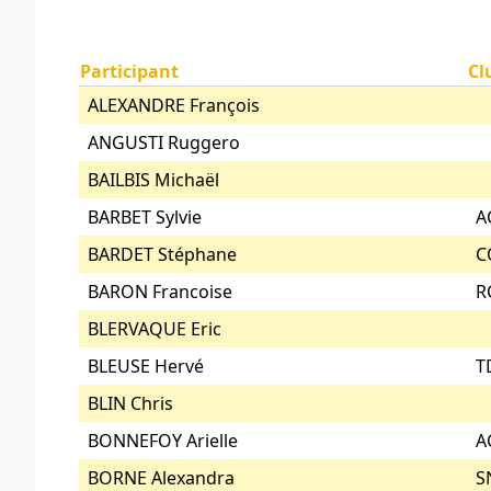
Participant
Cl
ALEXANDRE François
ANGUSTI Ruggero
BAILBIS Michaël
BARBET Sylvie
A
BARDET Stéphane
C
BARON Francoise
R
BLERVAQUE Eric
BLEUSE Hervé
T
BLIN Chris
BONNEFOY Arielle
A
BORNE Alexandra
S