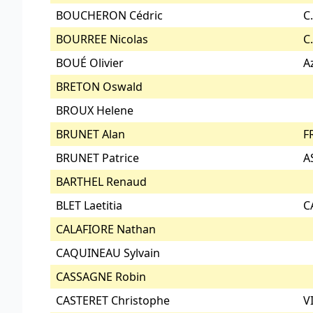
BOUCHERON Cédric
C.
BOURREE Nicolas
C
BOUÉ Olivier
A
BRETON Oswald
BROUX Helene
BRUNET Alan
F
BRUNET Patrice
A
BARTHEL Renaud
BLET Laetitia
C
CALAFIORE Nathan
CAQUINEAU Sylvain
CASSAGNE Robin
CASTERET Christophe
V