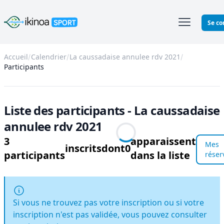
Ikinoa Sport
Se co
Accueil
Calendrier
La caussadaise annulee rdv 2021
Participants
Liste des participants - La caussadaise
annulee rdv 2021
3
apparaissent
Mes
inscrits
dont
0
participants
dans la liste
réser
Si vous ne trouvez pas votre inscription ou si votre
inscription n'est pas validée, vous pouvez consulter