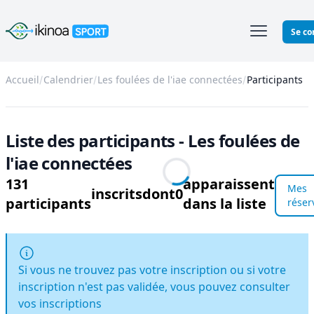
Ikinoa Sport
Se co
Accueil
Calendrier
Les foulées de l'iae connectées
Participants
Liste des participants - Les foulées de
l'iae connectées
131
apparaissent
Mes
inscrits
dont
0
participants
dans la liste
réser
Si vous ne trouvez pas votre inscription ou si votre
inscription n'est pas validée, vous pouvez consulter
vos inscriptions