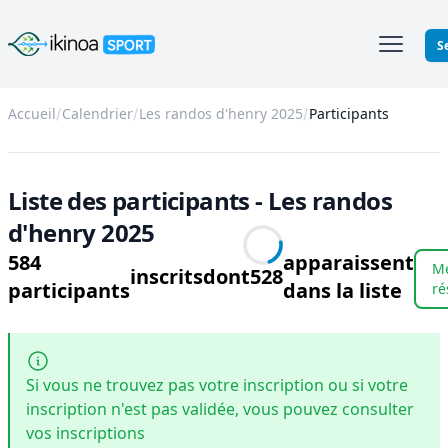
Ikinoa Sport
S
Accueil
Calendrier
Les randos d'henry 2025
Participants
Liste des participants - Les randos
d'henry 2025
584
apparaissent
M
inscrits
dont
528
participants
dans la liste
ré
Si vous ne trouvez pas votre inscription ou si votre
inscription n'est pas validée, vous pouvez consulter
vos inscriptions