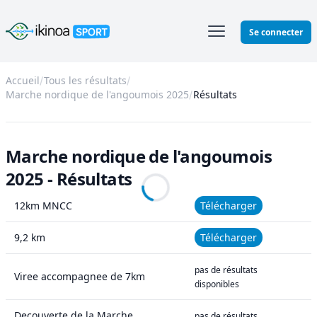
Ikinoa Sport
Se connecter
Accueil
Tous les résultats
Marche nordique de l'angoumois 2025
Résultats
Marche nordique de l'angoumois
2025 - Résultats
12km MNCC
Télécharger
9,2 km
Télécharger
pas de résultats
Viree accompagnee de 7km
disponibles
Decouverte de la Marche
pas de résultats