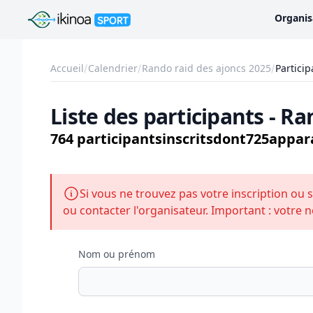
Ikinoa Sport
Organis
Accueil
Calendrier
Rando raid des ajoncs 2025
Particip
Liste des participants - R
764 participants
inscrits
dont
725
appara
Si vous ne trouvez pas votre inscription ou s
ou contacter l'organisateur. Important : votre n
Nom ou prénom