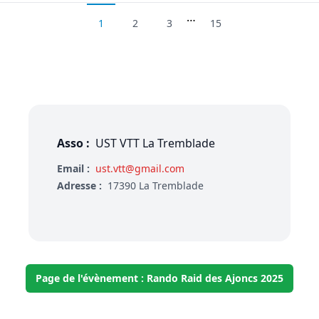
…
1
2
3
15
Asso :
UST VTT La Tremblade
Email :
ust.vtt@gmail.com
Adresse :
17390 La Tremblade
Page de l'évènement : Rando Raid des Ajoncs 2025