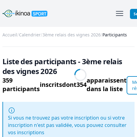
Ikinoa Sport
S
Accueil
Calendrier
3ème relais des vignes 2026
Participants
Liste des participants - 3ème relais
des vignes 2026
359
apparaissent
M
inscrits
dont
354
participants
dans la liste
ré
Si vous ne trouvez pas votre inscription ou si votre
inscription n'est pas validée, vous pouvez consulter
vos inscriptions