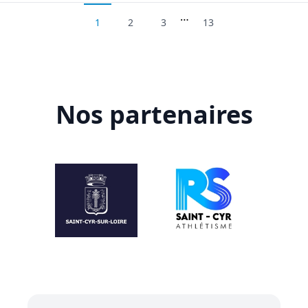
…
1
2
3
13
Nos partenaires