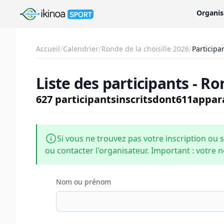
Ikinoa Sport
Organis
Accueil
Calendrier
Ronde de la choisille 2026
Participa
Liste des participants - Ro
627 participants
inscrits
dont
611
appara
Si vous ne trouvez pas votre inscription ou s
ou contacter l'organisateur. Important : votre n
Nom ou prénom