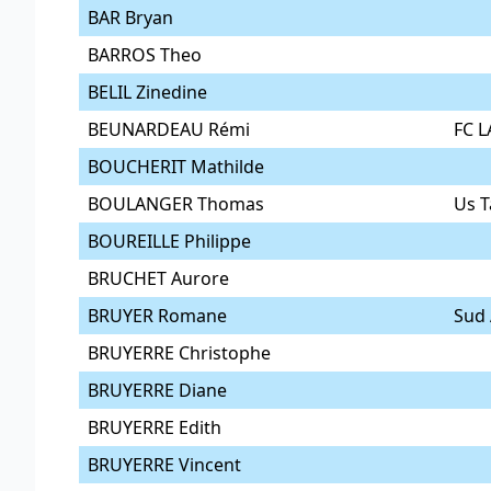
BAR Bryan
BARROS Theo
BELIL Zinedine
BEUNARDEAU Rémi
FC 
BOUCHERIT Mathilde
BOULANGER Thomas
Us T
BOUREILLE Philippe
BRUCHET Aurore
BRUYER Romane
Sud 
BRUYERRE Christophe
BRUYERRE Diane
BRUYERRE Edith
BRUYERRE Vincent