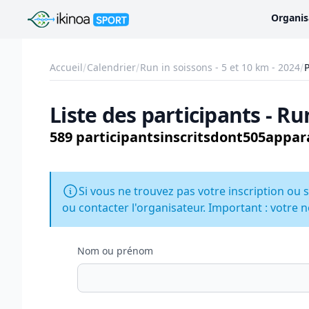
Ikinoa Sport
Organis
Accueil
Calendrier
Run in soissons - 5 et 10 km - 2024
P
Liste des participants - Ru
589 participants
inscrits
dont
505
appara
Si vous ne trouvez pas votre inscription ou s
ou contacter l'organisateur. Important : votre n
Nom ou prénom