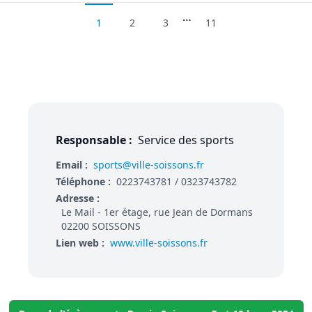
…
1
2
3
11
Responsable :
Service des sports
Email :
sports@ville-soissons.fr
Téléphone :
0223743781 / 0323743782
Adresse :
Le Mail - 1er étage, rue Jean de Dormans
02200 SOISSONS
Lien web :
www.ville-soissons.fr