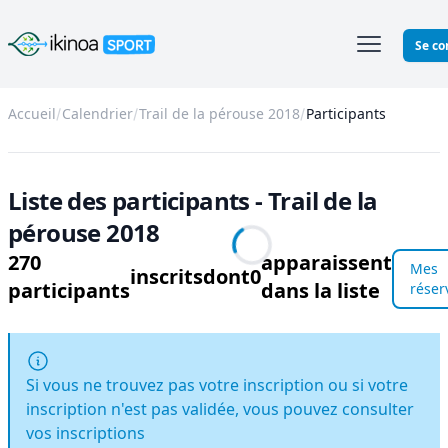
Ikinoa Sport
Se co
Accueil
Calendrier
Trail de la pérouse 2018
Participants
Liste des participants - Trail de la
pérouse 2018
270
apparaissent
Mes
inscrits
dont
0
participants
dans la liste
réser
Si vous ne trouvez pas votre inscription ou si votre
inscription n'est pas validée, vous pouvez consulter
vos inscriptions