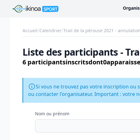
Ikinoa Sport
Organis
Accueil
Calendrier
Trail de la pérouse 2021 - annulatio
Liste des participants - Tr
6 participants
inscrits
dont
0
apparaisse
Si vous ne trouvez pas votre inscription ou s
ou contacter l'organisateur. Important : votre n
Nom ou prénom