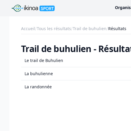
Ikinoa Sport
Organis
Accueil
Tous les résultats
Trail de buhulien
Résultats
Trail de buhulien - Résulta
Le trail de Buhulien
La buhulienne
La randonnée