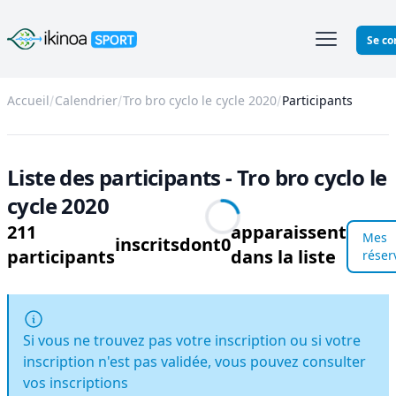
Ikinoa Sport
Se co
Accueil
Calendrier
Tro bro cyclo le cycle 2020
Participants
Liste des participants - Tro bro cyclo le
cycle 2020
211
apparaissent
Mes
inscrits
dont
0
participants
dans la liste
réser
Si vous ne trouvez pas votre inscription ou si votre
inscription n'est pas validée, vous pouvez consulter
vos inscriptions