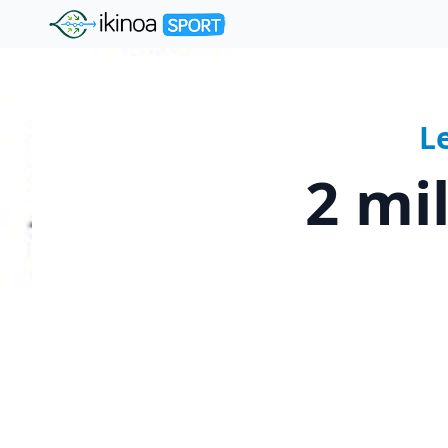
"Ikinoa Sport"
L
2 mi