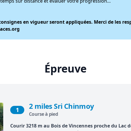
 temps sur distance et évaluer votre progression…
 consignes en vigueur seront appliquées. Merci de les res
races.org
Épreuve
2 miles Sri Chinmoy
1
Course à pied
Courir 3218 m au Bois de Vincennes proche du Lac